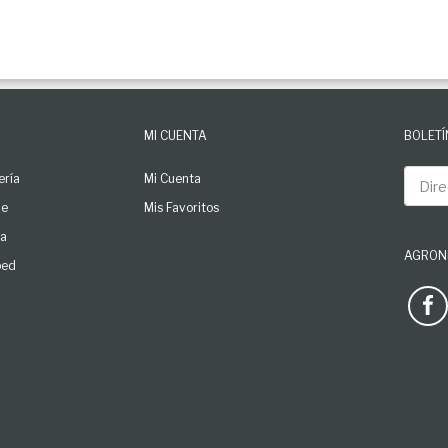
MI CUENTA
BOLETÍ
Direcc
ería
Mi Cuenta
le
Mis Favoritos
ga
AGRONL
ped
See our 