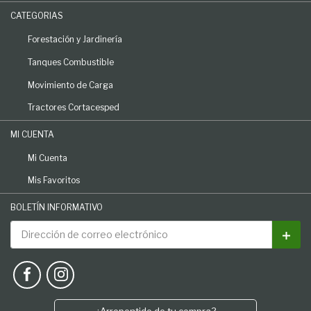
CATEGORIAS
Forestación y Jardinería
Tanques Combustible
Movimiento de Carga
Tractores Cortacesped
MI CUENTA
Mi Cuenta
Mis Favoritos
BOLETÍN INFORMATIVO
Dirección de correo electrónico
Susc
AGRONLINE SOCIAL MEDIA
See our Facebook