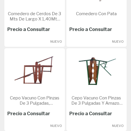
Comedero de Cerdos De 3
Comedero Con Pata
Mts De Largo X 1,40Mts
De Alto X 1,18 Mts De
Precio a Consultar
Precio a Consultar
Ancho
NUEVO
NUEVO
Cepo Vacuno Con Pinzas
Cepo Vacuno Con Pinzas
De 3 Pulgadas,
De 3 Pulgadas Y Amazon
Parantesde 2X6 Y
De Hierro U De 80
Precio a Consultar
Precio a Consultar
Movimientos De Acples De
Hierro
NUEVO
NUEVO