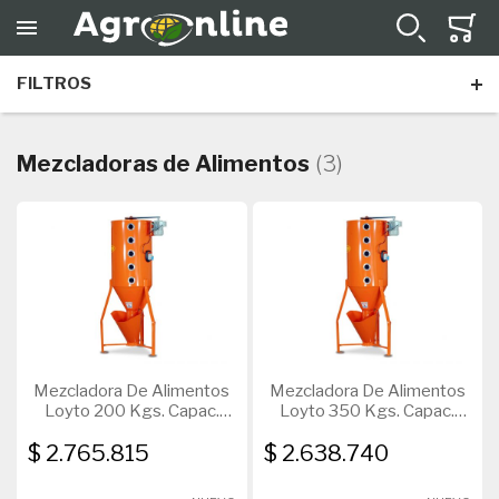
FILTROS
Acoplados
Tolvas
Mezcladoras de Alimentos
(3)
Todos los artículos
Todos los artículos
Playos
Fertilizantes
Tanques
Mezcladora De Alimentos
Mezcladora De Alimentos
Loyto 200 Kgs. Capac.
Loyto 350 Kgs. Capac.
Carga C/Motor 1Hp
Carga S/Motor
$ 2.765.815
$ 2.638.740
Monofásico