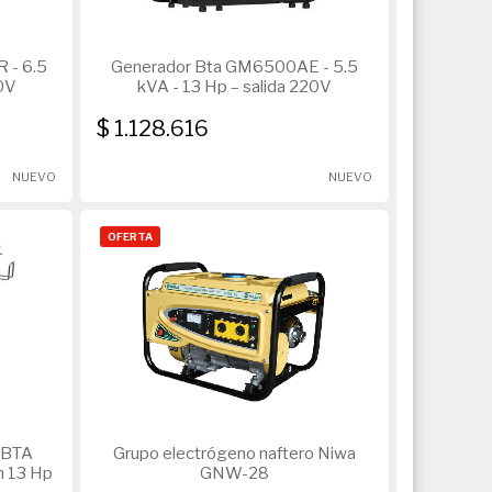
 - 6.5
Generador Bta GM6500AE - 5.5
20V
kVA - 13 Hp – salida 220V
$ 1.128.616
NUEVO
NUEVO
OFERTA
n BTA
Grupo electrógeno naftero Niwa
m 13 Hp
GNW-28