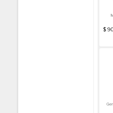
M
$ 9
Gen