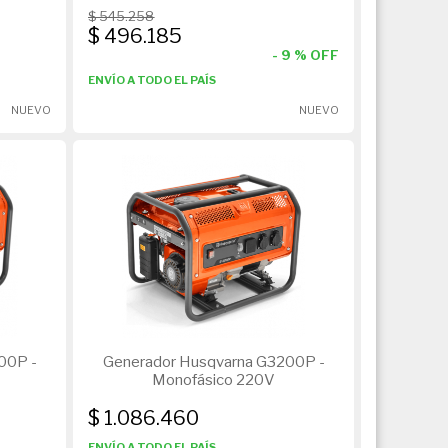
$ 545.258
$ 496.185
-
9
% OFF
ENVÍO A TODO EL PAÍS
NUEVO
NUEVO
00P -
Generador Husqvarna G3200P -
Monofásico 220V
$ 1.086.460
ENVÍO A TODO EL PAÍS