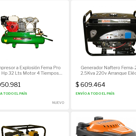
presor a Explosión Fema Pro
Generador Naftero Fema
5 Hp 32 Lts Motor 4 Tiempos
2.5Kva 220v Arranque Eléc
C/Ruedas
050.981
$ 609.464
A TODO EL PAÍS
ENVÍO A TODO EL PAÍS
NUEVO