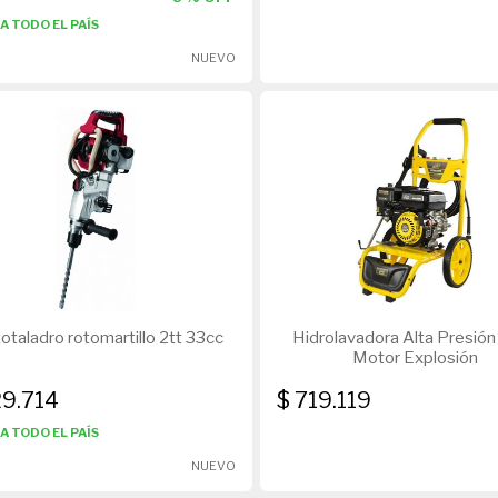
A TODO EL PAÍS
NUEVO
taladro rotomartillo 2tt 33cc
Hidrolavadora Alta Presión
Motor Explosión
29.714
$ 719.119
A TODO EL PAÍS
NUEVO