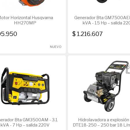
otor Horizontal Husqvarna
Generador Bta GM7500AER
HH270MP
kVA - 15 Hp – salida 2
05.950
$ 1.216.607
NUEVO
erador Bta GM3500AM - 3.1
Hidrolavadora a explosió
kVA - 7 Hp – salida 220V
DTE18-250 – 250 bar 18 L/