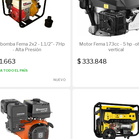
bomba Fema 2x2 - 1.1/2"- 7Hp
Motor Fema 173cc - 5 hp -oh
- Alta Presión
vertical
11.663
$ 333.848
A TODO EL PAÍS
NUEVO