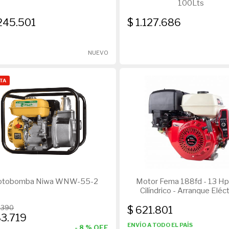
100Lts
.245.501
$ 1.127.686
NUEVO
TA
tobomba Niwa WNW-55-2
Motor Fema 188fd - 13 Hp 
Cilíndrico - Arranque Eléc
.390
$ 621.801
83.719
ENVÍO A TODO EL PAÍS
-
8
% OFF