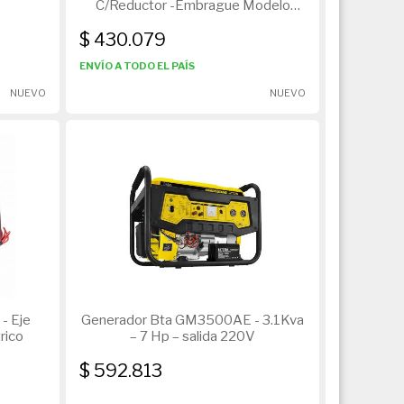
C/Reductor -Embrague Modelo
Fema 168
$ 430.079
ENVÍO A TODO EL PAÍS
NUEVO
NUEVO
- Eje
Generador Bta GM3500AE - 3.1Kva
trico
– 7 Hp – salida 220V
$ 592.813