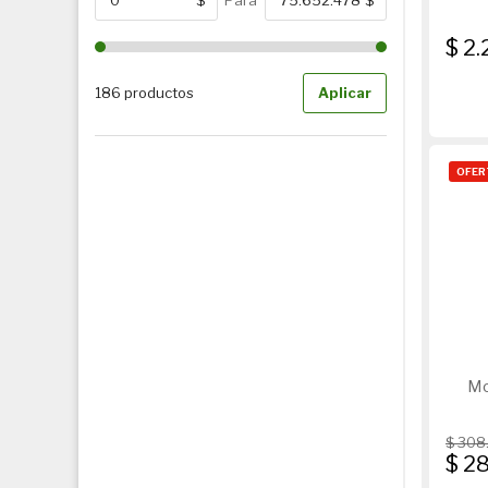
De
$ 2
186 productos
Aplicar
OFER
Mo
$ 308
$ 2