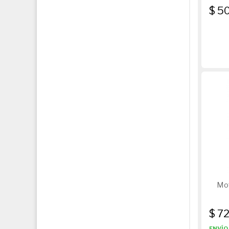
$ 5
Mo
$ 7
ENVÍO 