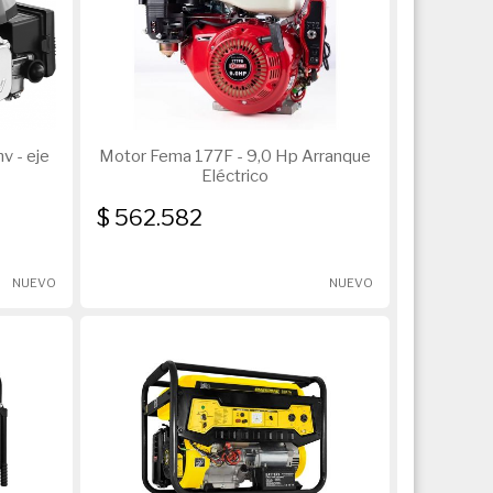
v - eje
Motor Fema 177F - 9,0 Hp Arranque
Eléctrico
$ 562.582
NUEVO
NUEVO