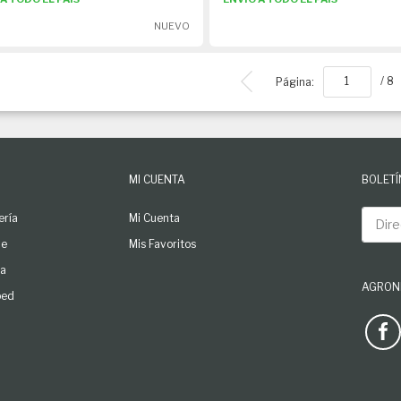
NUEVO
Página:
/ 8
MI CUENTA
BOLETÍ
Direcc
ería
Mi Cuenta
le
Mis Favoritos
ga
AGRONL
ped
See our 