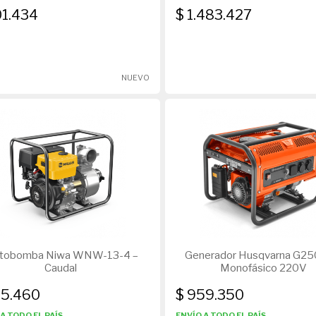
01.434
$ 1.483.427
NUEVO
tobomba Niwa WNW-13-4 –
Generador Husqvarna G25
Caudal
Monofásico 220V
25.460
$ 959.350
A TODO EL PAÍS
ENVÍO A TODO EL PAÍS