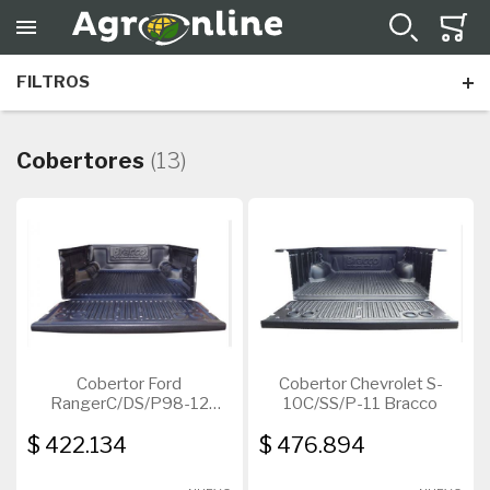
FILTROS
Enganches
Cobertores
(13)
Todos los artículos
Accesorios
Cobertor Ford
Cobertor Chevrolet S-
RangerC/DS/P98-12
10C/SS/P-11 Bracco
Bracco
$ 422.134
$ 476.894