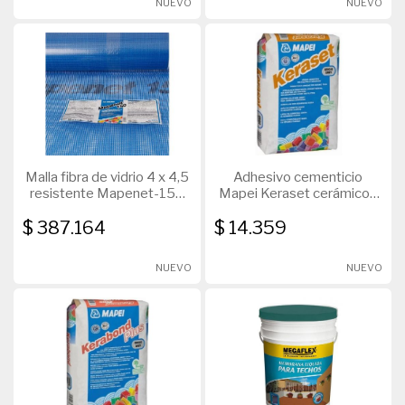
NUEVO
NUEVO
Malla fibra de vidrio 4 x 4,5
Adhesivo cementicio
resistente Mapenet-150
Mapei Keraset cerámicos
Rollo 50 x 1Mts
25Kg
$ 387.164
$ 14.359
NUEVO
NUEVO