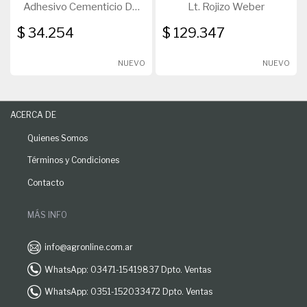
Adhesivo Cementicio De
Lt. Rojizo Weber
Alta Prestación 25Kg
$ 34.254
$ 129.347
NUEVO
NUEVO
ACERCA DE
Quienes Somos
Términos y Condiciones
Contacto
MÁS INFO
info@agronline.com.ar
WhatsApp: 03471-15419837 Dpto. Ventas
WhatsApp: 0351-152033472 Dpto. Ventas