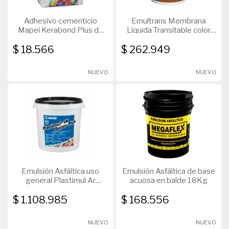
Adhesivo cementicio
Emultrans Membrana
Mapei Kerabond Plus de
Liquida Transitable color
altas prestaciones 30Kg
Blanco 20Kg
$ 18.566
$ 262.949
NUEVO
NUEVO
Emulsión Asfáltica uso
Emulsión Asfáltica de base
general Plastimul Ar
acuosa en balde 18Kg
Tambor 200L
$ 1.108.985
$ 168.556
NUEVO
NUEVO