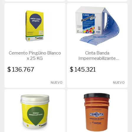
Cemento Pingüino Blanco
Cinta Banda
x 25 KG
Impermeabilizante
Mapeband Easy H130
$ 136.767
$ 145.321
30Mts
NUEVO
NUEVO