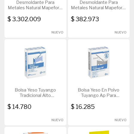
Desmoldante Para
Desmoldante Para
Metales Natural Mapeform
Metales Natural Mapeform
Eco 32 200L
Eco 32 20L
$ 3.302.009
$ 382.973
NUEVO
NUEVO
Bolsa Yeso Tuyango
Bolsa Yeso En Polvo
Tradicional Alto
Tuyango Ap Para
Rendimiento X30 Kg
Interiores X25 Kg
$ 14.780
$ 16.285
NUEVO
NUEVO