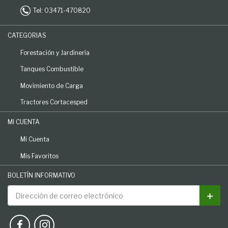
Tel: 03471-470820
CATEGORIAS
Forestación y Jardinería
Tanques Combustible
Movimiento de Carga
Tractores Cortacesped
MI CUENTA
Mi Cuenta
Mis Favoritos
BOLETÍN INFORMATIVO
Dirección de correo electrónico
Susc
AGRONLINE SOCIAL MEDIA
See our Facebook