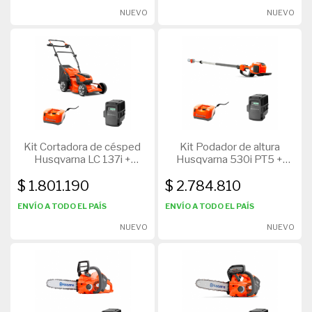
NUEVO
NUEVO
Kit Cortadora de césped
Kit Podador de altura
Husqvarna LC 137i +
Husqvarna 530i PT5 +
Cargador QC330 + Batería
Cargador QC330 + Batería
$ 1.801.190
$ 2.784.810
BLI200
BLI200
ENVÍO A TODO EL PAÍS
ENVÍO A TODO EL PAÍS
NUEVO
NUEVO