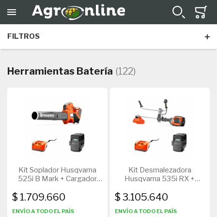
FILTROS
Herramientas Batería
(122)
Kit Soplador Husqvarna
Kit Desmalezadora
525i B Mark + Cargador
Husqvarna 535i RX +
QC330 + Batería BLI200
Cargador QC330 + Batería
$ 1.709.660
$ 3.105.640
BLI200
ENVÍO A TODO EL PAÍS
ENVÍO A TODO EL PAÍS