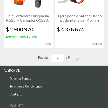
Kit Cortadora Husqvarna
Tijera poda a batería Bahco
K535i + Cargador QC330 +
- poda intensiva - 45 mm -
Batería BLI200
BCL24
$ 2.900.970
$ 4.376.674
ENVÍO A TODO EL PAÍS
NUEVO
NUEVO
Página:
/ 6
ACERCA DE
Quienes Somos
Términos y Condiciones
Contacto
MÁS INFO