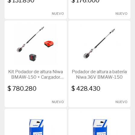
$ 131.890
$ 176.000
NUEVO
NUEVO
Kit Podador de altura Niwa
Podador de altura a batería
BMAW-150 + Cargador
Niwa 36V BMAW-150
Niwa 36V BLW-036 +
$ 780.280
$ 428.430
Batería Niwa 36V 4Ah
BBW-364
NUEVO
NUEVO