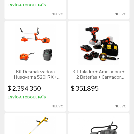
ENVÍO A TODO EL PAÍS
NUEVO
NUEVO
Kit Desmalezadora
Kit Taladro + Amoladora +
Husqvarna 520i RX +
2 Baterías + Cargador
Cargador QC330 + Batería
Dowen Pagio + Bolso
$ 2.394.350
$ 351.895
BLI200
Crossmaster
ENVÍO A TODO EL PAÍS
NUEVO
NUEVO