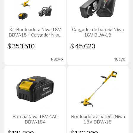
Kit Bordeadora Niwa 18V
Cargador de batería Niwa
BBW-18 + Cargador Niwa
18V BLW-18
18V BLW-18 + Batería
$ 353.510
$ 45.620
Niwa 18V 4Ah BBW-184
NUEVO
NUEVO
Batería Niwa 18V 4Ah
Bordeadora a batería Niwa
BBW-184
18V BBW-18