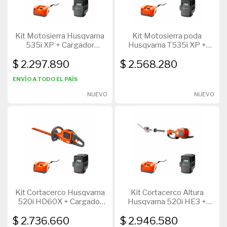
Kit Motosierra Husqvarna
Kit Motosierra poda
535i XP + Cargador
Husqvarna T535i XP +
QC330 + Batería BLI200
Cargador QC330 + Batería
$ 2.297.890
$ 2.568.280
BLI200
ENVÍO A TODO EL PAÍS
NUEVO
NUEVO
Kit Cortacerco Husqvarna
Kit Cortacerco Altura
520i HD60X + Cargador
Husqvarna 520i HE3 +
QC330 + Batería BLI200
Cargador QC330 + Batería
$ 2.736.660
$ 2.946.580
BLI200