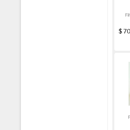
Fi
$ 7
F