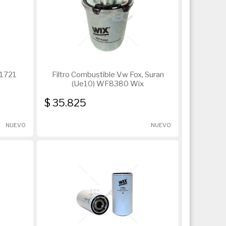
f1721
Filtro Combustible Vw Fox, Suran
(Ue10) WF8380 Wix
$ 35.825
NUEVO
NUEVO