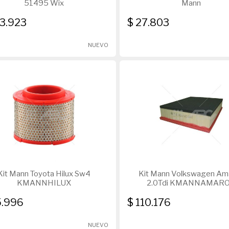
51495 Wix
Mann
03.923
$ 27.803
NUEVO
Kit Mann Toyota Hilux Sw4
Kit Mann Volkswagen Am
KMANNHILUX
2.0Tdi KMANNAMAR
5.996
$ 110.176
NUEVO