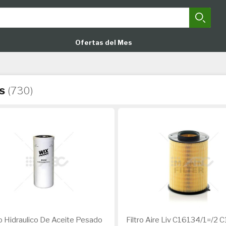
Busca
Close search
Ofertas del Mes
s
(730)
ro Hidraulico De Aceite Pesado
Filtro Aire Liv C16134/1=/2