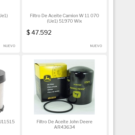
Ue1)
Filtro De Aceite Camion W 11 070
(Ue1) 51970 Wix
$ 47.592
NUEVO
NUEVO
re MIU11515
Filtro De Aceite John Deere
AR43634