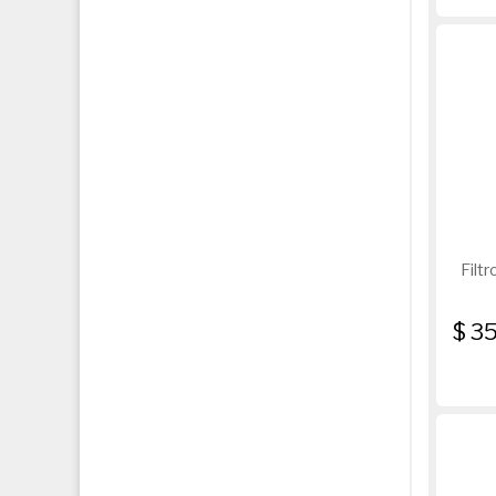
Filt
$ 3