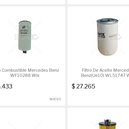
ro Combustible Mercedes Benz
Filtro De Aceite Merce
WF10288 Wix
Benz(Ue10) WL51747 
5.433
$ 27.265
NUEVO