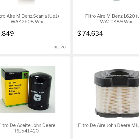
ltro Aire M Benz,Scania (Ue1)
Filtro Aire M Benz 1620 (
WA42608 Wix
WA10489 Wix
0.849
$ 74.634
NUEVO
iltro De Aceite John Deere
Filtro De Aire John Dee
RE541420