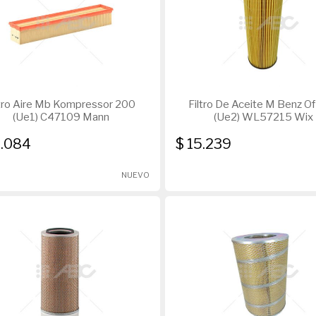
ltro Aire Mb Kompressor 200
Filtro De Aceite M Benz O
(Ue1) C47109 Mann
(Ue2) WL57215 Wix
2.084
$ 15.239
NUEVO