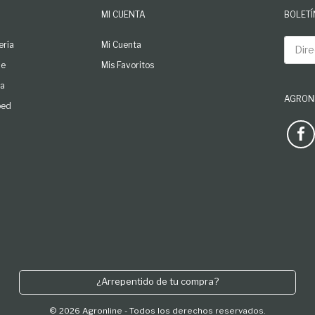
MI CUENTA
BOLETÍ
Direcc
ería
Mi Cuenta
le
Mis Favoritos
ga
AGRONL
ped
See our 
¿Arrepentido de tu compra?
© 2026 Agronline - Todos los derechos reservados.