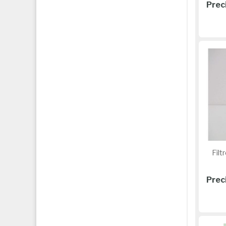
Prec
Filtr
Prec